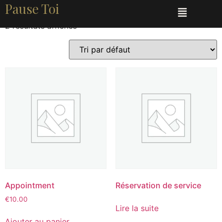
Pause Toi
Accueil
/ Produits
2 résultats affichés
Appointment
Réservation de service
€
10.00
Lire la suite
Ajouter au panier