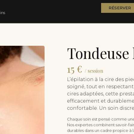
RÉSERVER
ins
Tondeuse 
15 €
/ session
L’épilation à la cire des p
soigné, tout en respectant 
cires adaptées, cette prest
efficacement et durablemen
confortable. Un soin discr
Chaque soin est pensé comme une
Nos expertes combinent savoir-faire
durables dans un cadre propice à la