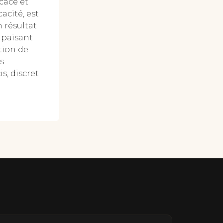
cace et
acité, est
n résultat
apaisant
tion de
s
s, discret