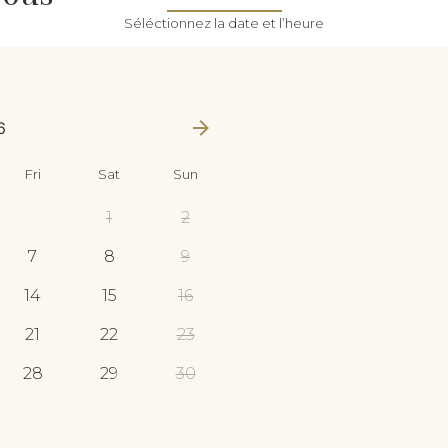
Séléctionnez la date et l’heure
6
Fri
Sat
Sun
1
2
7
8
9
14
15
16
21
22
23
28
29
30