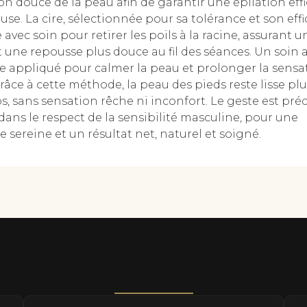
n douce de la peau afin de garantir une épilation effi
se. La cire, sélectionnée pour sa tolérance et son effic
avec soin pour retirer les poils à la racine, assurant u
t une repousse plus douce au fil des séances. Un soin 
te appliqué pour calmer la peau et prolonger la sensa
râce à cette méthode, la peau des pieds reste lisse plu
 sans sensation rêche ni inconfort. Le geste est préci
 dans le respect de la sensibilité masculine, pour une
 sereine et un résultat net, naturel et soigné.