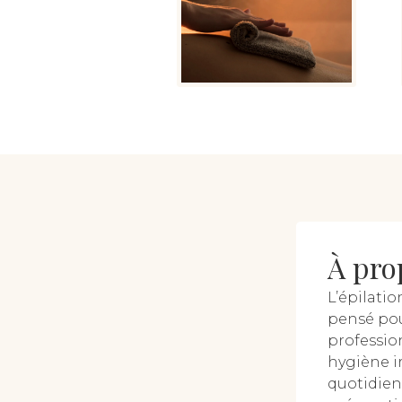
À pro
L’épilati
pensé pou
professio
hygiène i
quotidien