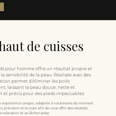
haut de cuisses
ieds pour homme offre un résultat propre et
la sensibilité de la peau. Réalisée avec des
ation permet d’éliminer les poils
t, laissant la peau douce, nette et
et et précis pour des pieds impeccables.
 expérience unique, adaptée à vos besoins du moment.
, précision et écoute afin de vous offrir des résultats
 relaxation et au lâcher-prise.