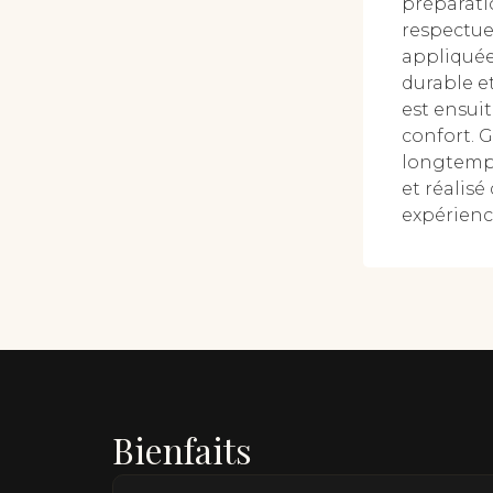
préparatio
respectueu
appliquée 
durable e
est ensui
confort. G
longtemps,
et réalisé
expérience
Bienfaits