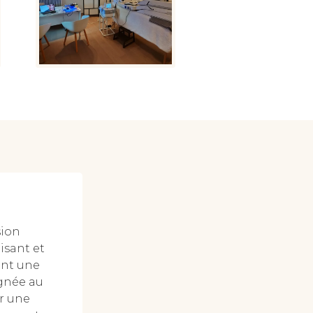
sion
isant et
ant une
ignée au
ar une