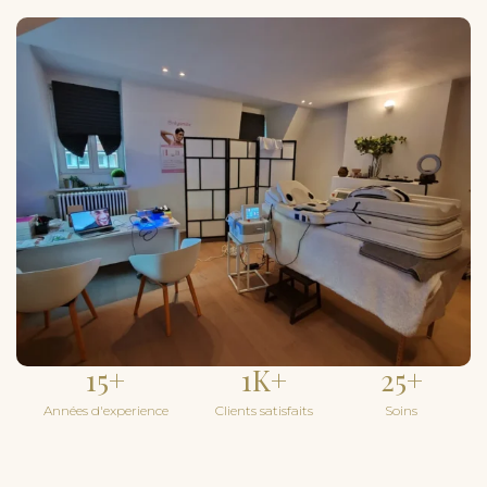
15
+
1
K+
25
+
Années d'experience
Clients satisfaits
Soins