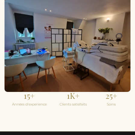
15
+
1
K+
25
+
Années d'experience
Clients satisfaits
Soins