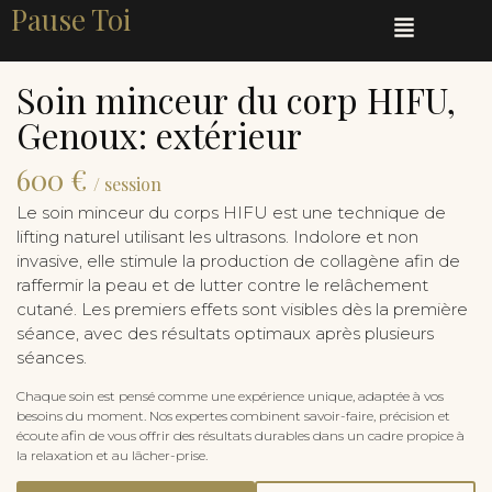
Pause Toi
Soin minceur du corp HIFU,
Genoux: extérieur
600 €
/ session
Le soin minceur du corps HIFU est une technique de
lifting naturel utilisant les ultrasons. Indolore et non
invasive, elle stimule la production de collagène afin de
raffermir la peau et de lutter contre le relâchement
cutané. Les premiers effets sont visibles dès la première
séance, avec des résultats optimaux après plusieurs
séances.
Chaque soin est pensé comme une expérience unique, adaptée à vos
besoins du moment. Nos expertes combinent savoir-faire, précision et
écoute afin de vous offrir des résultats durables dans un cadre propice à
la relaxation et au lâcher-prise.