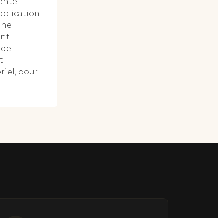
tente
pplication
une
int
 de
t
riel, pour