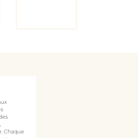
aux
es
des
,
ge. Chaque