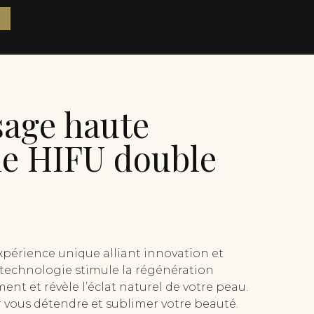
sage haute
ie HIFU double
expérience unique alliant innovation et
 technologie stimule la régénération
ment et révèle l’éclat naturel de votre peau.
ous détendre et sublimer votre beauté.