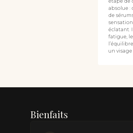
étape de 
absolue :
de sérums
sensation 
éclatant. 
fatigue, l
l’équilibr
un visage
Bienfaits