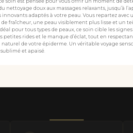
ce soin est pensée pour vous offrir un moment de dé
 du nettoyage doux aux massages relaxants, jusqu’à l’a
 innovants adaptés à votre peau. Vous repartez avec 
de fraîcheur, une peau visiblement plus lisse et un te
Idéal pour tous types de peaux, ce soin cible les signes
es petites rides et le manque d’éclat, tout en respectan
e naturel de votre épiderme. Un véritable voyage senso
 sublimé et apaisé.