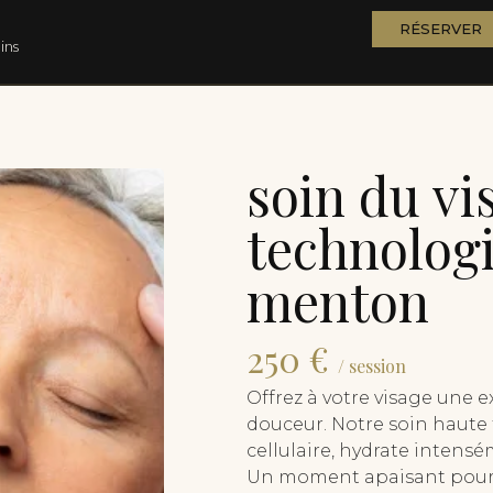
RÉSERVER
ins
soin du vi
technolog
menton
250 €
/ session
Offrez à votre visage une 
douceur. Notre soin haute
cellulaire, hydrate intensé
Un moment apaisant pour v