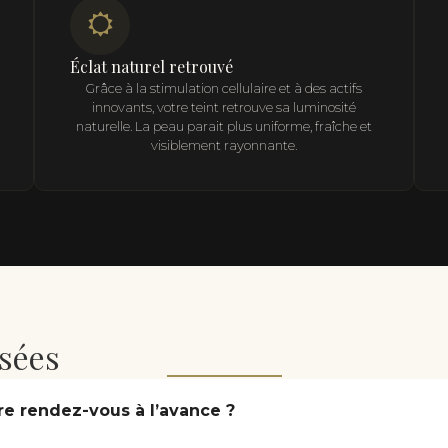
Éclat naturel retrouvé
Grâce à la stimulation cellulaire et à des actifs
innovants, votre teint retrouve sa luminosité
naturelle. La peau parait plus uniforme, fraîche et
visiblement rayonnante.
sées
re rendez-vous à l’avance ?