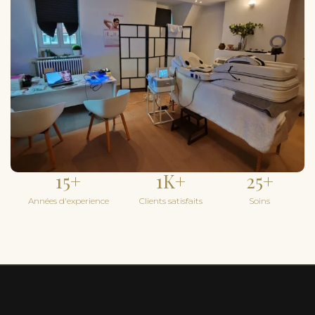
15
+
1
K+
25
+
Années d'experience
Clients satisfaits
Soins