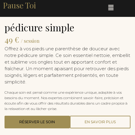
Pause Toi
pédicure simple
49 €
/ session
Offrez à vos pieds une parenthèse de douceur avec
notre pédicure simple. Ce soin essentiel nettoie, embellit
et sublime vos ongles tout en apportant confort et
fraîcheur. Un moment apaisant pour retrouver des pieds
soignés, légers et parfaitement présentés, en toute
simplicité.
Chaque soin est pensé comme une expérience unique, adaptée à vos
besoins du moment. Nos expertes combinent savoir-faire, précision et
écoute afin de vous offrir des résultats durables dans un cadre propice à
la relaxation et au lâcher-prise.
RÉSERVER LE SOIN
EN SAVOIR PLUS