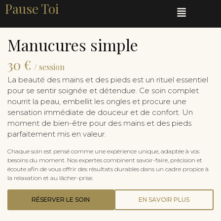
Pause Toi
Manucures simple
30 €
/ session
La beauté des mains et des pieds est un rituel essentiel
pour se sentir soignée et détendue. Ce soin complet
nourrit la peau, embellit les ongles et procure une
sensation immédiate de douceur et de confort. Un
moment de bien-être pour des mains et des pieds
parfaitement mis en valeur.
Chaque soin est pensé comme une expérience unique, adaptée à vos
besoins du moment. Nos expertes combinent savoir-faire, précision et
écoute afin de vous offrir des résultats durables dans un cadre propice à
la relaxation et au lâcher-prise.
RÉSERVER LE SOIN
EN SAVOIR PLUS