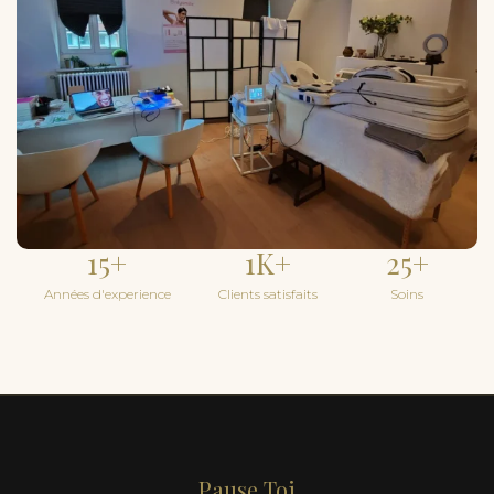
15
+
1
K+
25
+
Années d'experience
Clients satisfaits
Soins
Pause Toi