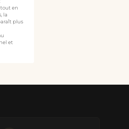
t
 tout en
, la
araît plus
au
nel et