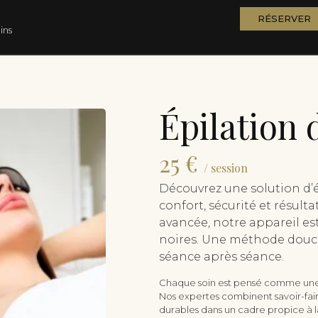
RÉSERVER
ins
Épilation d
25 €
/ session
Découvrez une solution d’é
confort, sécurité et résult
avancée, notre appareil e
noires. Une méthode douce 
séance après séance.
Chaque soin est pensé comme une
Nos expertes combinent savoir-faire
durables dans un cadre propice à la