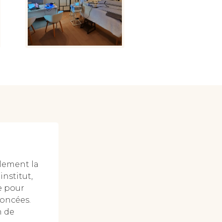
blement la
institut,
e pour
foncées.
n de