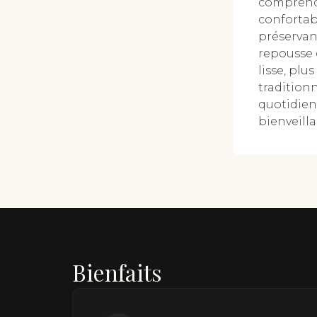
comprendr
confortabl
préservant
repousse d
lisse, plu
traditionn
quotidien
bienveilla
Bienfaits