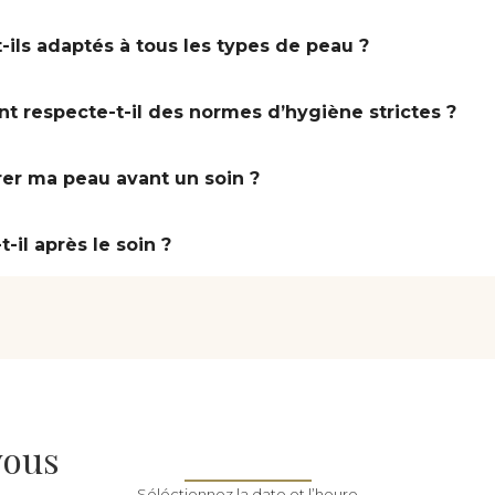
-ils adaptés à tous les types de peau ?
nt respecte-t-il des normes d’hygiène strictes ?
rer ma peau avant un soin ?
-il après le soin ?
vous
Séléctionnez la date et l’heure