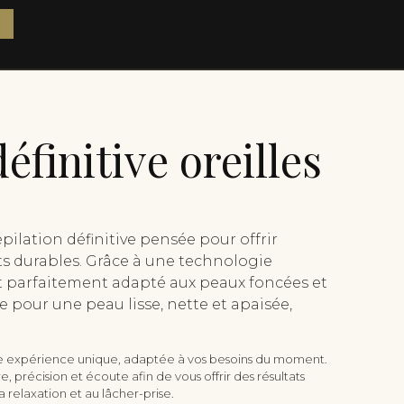
éfinitive oreilles
pilation définitive pensée pour offrir
ats durables. Grâce à une technologie
st parfaitement adapté aux peaux foncées et
pour une peau lisse, nette et apaisée,
 expérience unique, adaptée à vos besoins du moment.
, précision et écoute afin de vous offrir des résultats
 relaxation et au lâcher-prise.