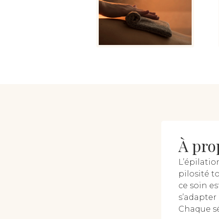
À pro
L’épilatio
pilosité t
ce soin e
s’adapter 
Chaque sé