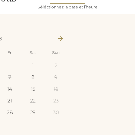
Séléctionnez la date et l’heure
6
Fri
Sat
Sun
1
2
7
8
9
14
15
16
21
22
23
28
29
30