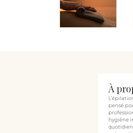
À pro
L’épilati
pensé pou
professio
hygiène i
quotidien