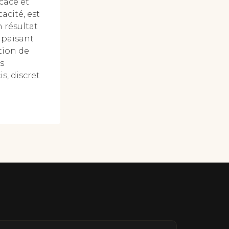
cace et
acité, est
n résultat
apaisant
tion de
s
s, discret