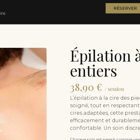
RÉSERVER
ins
Épilation à
entiers
38,90 €
/ session
L’épilation à la cire des p
soigné, tout en respectant 
cires adaptées, cette prest
efficacement et durablemen
confortable. Un soin discr
Chaque soin est pensé comme une