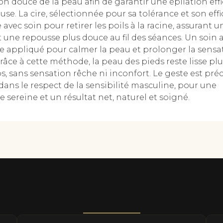
n douce de la peau afin de garantir une épilation effi
se. La cire, sélectionnée pour sa tolérance et son effic
avec soin pour retirer les poils à la racine, assurant u
t une repousse plus douce au fil des séances. Un soin 
te appliqué pour calmer la peau et prolonger la sensa
râce à cette méthode, la peau des pieds reste lisse plu
 sans sensation rêche ni inconfort. Le geste est préci
 dans le respect de la sensibilité masculine, pour une
 sereine et un résultat net, naturel et soigné.