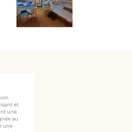
sion
isant et
ant une
ignée au
ar une