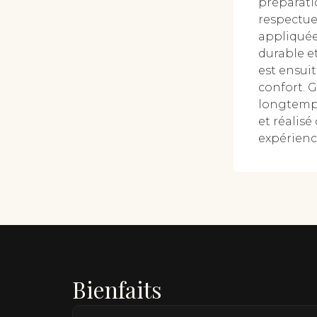
préparatio
respectueu
appliquée 
durable e
est ensui
confort. G
longtemps,
et réalisé
expérience
Bienfaits