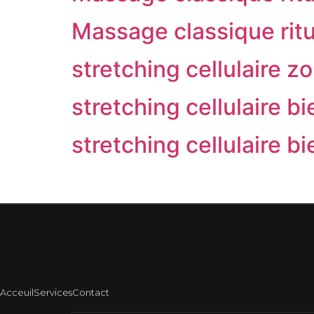
Massage classique ritu
stretching cellulaire 
stretching cellulaire b
stretching cellulaire b
Acceuil
Services
Contact