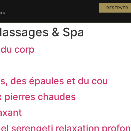
RÉSERVER
ins
assages & Spa
du corp
s, des épaules et du cou
 pierres chaudes
axant
el serengeti relaxation profo