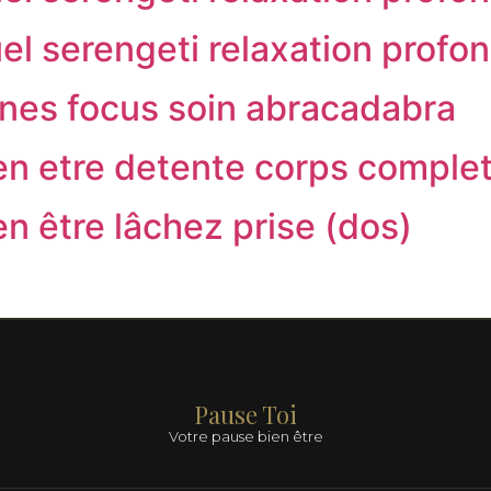
el serengeti relaxation profo
zones focus soin abracadabra
ien etre detente corps comple
ien être lâchez prise (dos)
Pause Toi
Votre pause bien être