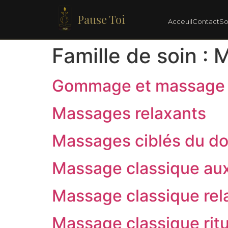
Pause Toi
Acceuil
Contact
So
Famille de soin :
M
Gommage et massage 
Massages relaxants
Massages ciblés du do
Massage classique aux
Massage classique rel
Massage classique ritu